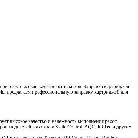
 при этом высокое качество отпечатков. Заправка картриджей
. Мы предлагаем профессиональную заправку картриджей для
ет высокое качество и надежность выполнения работ.
водителей, таких как Static Control, AQC, InkTec и других.
ФУ, включая устройства от HP, Canon, Epson, Brother,