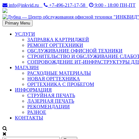
Skip
info@inkvid.ru
+7-496-217-17-58
9:00 - 18:00 ПН-ПТ
to
content
Primary Menu
Дубна. Восстановление и заправка лазерных картриджей в Дубн
Дубна — Центр обслуживани
УСЛУГИ
ЗАПРАВКА КАРТРИДЖЕЙ
РЕМОНТ ОРГТЕХНИКИ
ОБСЛУЖИВАНИЕ ОФИСНОЙ ТЕХНИКИ
СТРОИТЕЛЬСТВО И ОБСЛУЖИВАНИЕ СЛАБО
СОПРОВОЖДЕНИЕ ИТ-ИНФРАСТРУКТУРЫ ДЛ
МАГАЗИН
РАСХОДНЫЕ МАТЕРИАЛЫ
НОВАЯ ОРГТЕХНИКА
ОРГТЕХНИКА С ПРОБЕГОМ
ИНФОРМАЦИЯ
СТРУЙНАЯ ПЕЧАТЬ
ЛАЗЕРНАЯ ПЕЧАТЬ
РЕКОМЕНДАЦИИ
РАЗНОЕ
КОНТАКТЫ