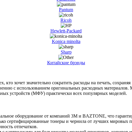
Pantum
Ricoh
Hewlett-Packard
Konica minolta
Sharp
Китайские брэнды
, кто хочет значительно сократить расходы на печать, сохраняя
сравнению с использованием оригинальных расходных материалов
ных устройств (МФУ) практически всех популярных моделей.
льное оборудование от компаний 3М и BAZTONE, что гарантиру
ко сертифицированные тонеры и чернила от лучших мировых произ
чность отпечатков.
с картриджами для большинства моделей принтеров, копиров и М