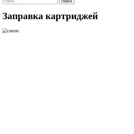
Найти:
Заправка
Заправка картриджей
картриджей