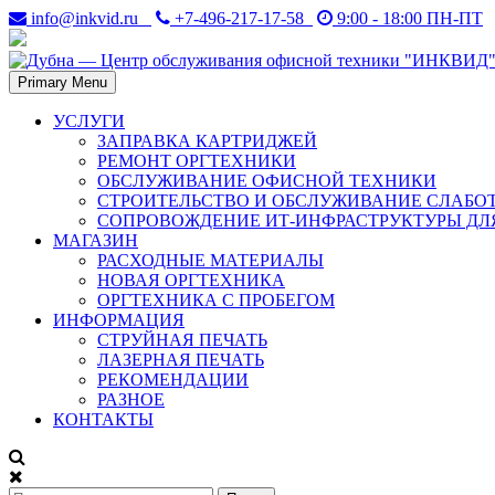
Skip
info@inkvid.ru
+7-496-217-17-58
9:00 - 18:00 ПН-ПТ
to
content
Primary Menu
Дубна. Восстановление и заправка лазерных картриджей в Дубн
Дубна — Центр обслуживани
УСЛУГИ
ЗАПРАВКА КАРТРИДЖЕЙ
РЕМОНТ ОРГТЕХНИКИ
ОБСЛУЖИВАНИЕ ОФИСНОЙ ТЕХНИКИ
СТРОИТЕЛЬСТВО И ОБСЛУЖИВАНИЕ СЛАБО
СОПРОВОЖДЕНИЕ ИТ-ИНФРАСТРУКТУРЫ ДЛ
МАГАЗИН
РАСХОДНЫЕ МАТЕРИАЛЫ
НОВАЯ ОРГТЕХНИКА
ОРГТЕХНИКА С ПРОБЕГОМ
ИНФОРМАЦИЯ
СТРУЙНАЯ ПЕЧАТЬ
ЛАЗЕРНАЯ ПЕЧАТЬ
РЕКОМЕНДАЦИИ
РАЗНОЕ
КОНТАКТЫ