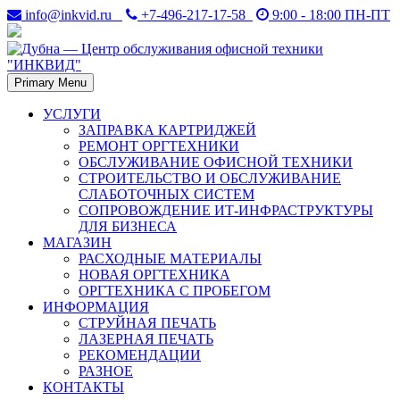
Skip
info@inkvid.ru
+7-496-217-17-58
9:00 - 18:00 ПН-ПТ
to
content
Primary Menu
Дубна. Восстановление и заправка лазерных картриджей в
Дубна — Центр
Дубне. Ремонт оргтехники — принтеров, копиров (ксероксов),
УСЛУГИ
факсов, плоттеров.
ЗАПРАВКА КАРТРИДЖЕЙ
обслуживания офисной
РЕМОНТ ОРГТЕХНИКИ
ОБСЛУЖИВАНИЕ ОФИСНОЙ ТЕХНИКИ
техники "ИНКВИД"
СТРОИТЕЛЬСТВО И ОБСЛУЖИВАНИЕ
СЛАБОТОЧНЫХ СИСТЕМ
СОПРОВОЖДЕНИЕ ИТ-ИНФРАСТРУКТУРЫ
ДЛЯ БИЗНЕСА
МАГАЗИН
РАСХОДНЫЕ МАТЕРИАЛЫ
НОВАЯ ОРГТЕХНИКА
ОРГТЕХНИКА С ПРОБЕГОМ
ИНФОРМАЦИЯ
СТРУЙНАЯ ПЕЧАТЬ
ЛАЗЕРНАЯ ПЕЧАТЬ
РЕКОМЕНДАЦИИ
РАЗНОЕ
КОНТАКТЫ