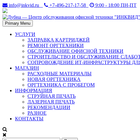
Skip
info@inkvid.ru
+7-496-217-17-58
9:00 - 18:00 ПН-ПТ
to
content
Primary Menu
Дубна. Восстановление и заправка лазерных картриджей в Дубн
Дубна — Центр обслуживани
УСЛУГИ
ЗАПРАВКА КАРТРИДЖЕЙ
РЕМОНТ ОРГТЕХНИКИ
ОБСЛУЖИВАНИЕ ОФИСНОЙ ТЕХНИКИ
СТРОИТЕЛЬСТВО И ОБСЛУЖИВАНИЕ СЛАБО
СОПРОВОЖДЕНИЕ ИТ-ИНФРАСТРУКТУРЫ ДЛ
МАГАЗИН
РАСХОДНЫЕ МАТЕРИАЛЫ
НОВАЯ ОРГТЕХНИКА
ОРГТЕХНИКА С ПРОБЕГОМ
ИНФОРМАЦИЯ
СТРУЙНАЯ ПЕЧАТЬ
ЛАЗЕРНАЯ ПЕЧАТЬ
РЕКОМЕНДАЦИИ
РАЗНОЕ
КОНТАКТЫ