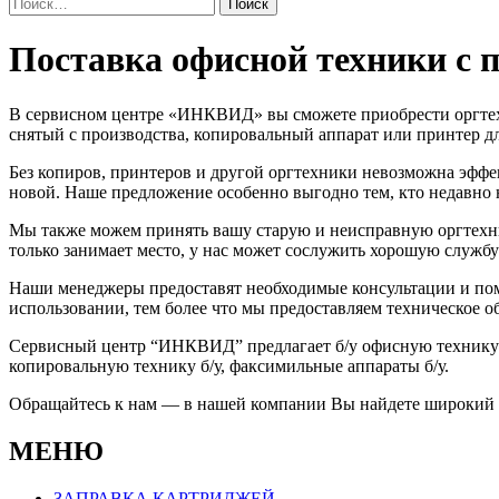
Найти:
Поставка
Поставка офисной техники с 
офисной
В сервисном центре «ИНКВИД» вы сможете приобрести оргтехн
техники
снятый с производства, копировальный аппарат или принтер дл
с
Без копиров, принтеров и другой оргтехники невозможна эффе
новой. Наше предложение особенно выгодно тем, кто недавно н
пробегом
Мы также можем принять вашу старую и неисправную оргтехник
только занимает место, у нас может сослужить хорошую службу
Наши менеджеры предоставят необходимые консультации и помо
использовании, тем более что мы предоставляем техническое 
Сервисный центр “ИНКВИД” предлагает б/у офисную технику л
копировальную технику б/у, факсимильные аппараты б/у.
Обращайтесь к нам — в нашей компании Вы найдете широкий а
МЕНЮ
ЗАПРАВКА КАРТРИДЖЕЙ