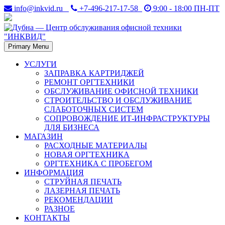
Skip
info@inkvid.ru
+7-496-217-17-58
9:00 - 18:00 ПН-ПТ
to
content
Primary Menu
Дубна. Восстановление и заправка лазерных картриджей в
Дубна — Центр
Дубне. Ремонт оргтехники — принтеров, копиров (ксероксов),
УСЛУГИ
факсов, плоттеров.
ЗАПРАВКА КАРТРИДЖЕЙ
обслуживания офисной
РЕМОНТ ОРГТЕХНИКИ
ОБСЛУЖИВАНИЕ ОФИСНОЙ ТЕХНИКИ
техники "ИНКВИД"
СТРОИТЕЛЬСТВО И ОБСЛУЖИВАНИЕ
СЛАБОТОЧНЫХ СИСТЕМ
СОПРОВОЖДЕНИЕ ИТ-ИНФРАСТРУКТУРЫ
ДЛЯ БИЗНЕСА
МАГАЗИН
РАСХОДНЫЕ МАТЕРИАЛЫ
НОВАЯ ОРГТЕХНИКА
ОРГТЕХНИКА С ПРОБЕГОМ
ИНФОРМАЦИЯ
СТРУЙНАЯ ПЕЧАТЬ
ЛАЗЕРНАЯ ПЕЧАТЬ
РЕКОМЕНДАЦИИ
РАЗНОЕ
КОНТАКТЫ