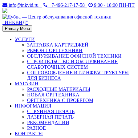
Skip
info@inkvid.ru
+7-496-217-17-58
9:00 - 18:00 ПН-ПТ
to
content
Primary Menu
Дубна. Восстановление и заправка лазерных картриджей в
Дубна — Центр
Дубне. Ремонт оргтехники — принтеров, копиров (ксероксов),
УСЛУГИ
факсов, плоттеров.
ЗАПРАВКА КАРТРИДЖЕЙ
обслуживания офисной
РЕМОНТ ОРГТЕХНИКИ
ОБСЛУЖИВАНИЕ ОФИСНОЙ ТЕХНИКИ
техники "ИНКВИД"
СТРОИТЕЛЬСТВО И ОБСЛУЖИВАНИЕ
СЛАБОТОЧНЫХ СИСТЕМ
СОПРОВОЖДЕНИЕ ИТ-ИНФРАСТРУКТУРЫ
ДЛЯ БИЗНЕСА
МАГАЗИН
РАСХОДНЫЕ МАТЕРИАЛЫ
НОВАЯ ОРГТЕХНИКА
ОРГТЕХНИКА С ПРОБЕГОМ
ИНФОРМАЦИЯ
СТРУЙНАЯ ПЕЧАТЬ
ЛАЗЕРНАЯ ПЕЧАТЬ
РЕКОМЕНДАЦИИ
РАЗНОЕ
КОНТАКТЫ