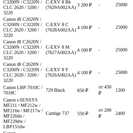
C3200N / C3220N /
C-EXV 8 Bk
-
25000
3 200 ₽
CLC 2620 / 3200 /
(7629A002AA)
3220
Canon iR C2620N /
C3200N / C3220N /
C-EXV 8 C
-
25000
4 100 ₽
CLC 2620 / 3200 /
(7628A002AA)
3220
Canon iR C2620N /
C3200N / C3220N /
C-EXV 8 M
-
25000
4 100 ₽
CLC 2620 / 3200 /
(7627A002AA)
3220
Canon iR C2620N /
C3200N / C3220N /
C-EXV 8 Y
-
25000
4 100 ₽
CLC 2620 / 3200 /
(7626A002AA)
3220
от 450
Canon LBP-7010C /
729 Black
1200
850 ₽
7018C
₽
Canon i-SENSYS
MF211 / MF212w /
от 200
MF216n / MF217w /
Cartrige 737
2400
550 ₽
MF226dn /
₽
MF229dw /
LBP151dw