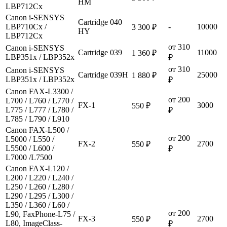
HM
LBP712Cx
Canon i-SENSYS
Cartridge 040
LBP710Cx /
-
10000
3 300 ₽
HY
LBP712Cx
от 310
Canon i-SENSYS
Cartridge 039
11000
1 360 ₽
LBP351x / LBP352x
₽
от 310
Canon i-SENSYS
Cartridge 039H
25000
1 880 ₽
LBP351x / LBP352x
₽
Canon FAX-L3300 /
от 200
L700 / L760 / L770 /
FX-1
3000
550 ₽
L775 / L777 / L780 /
₽
L785 / L790 / L910
Canon FAX-L500 /
от 200
L5000 / L550 /
FX-2
2700
550 ₽
L5500 / L600 /
₽
L7000 /L7500
Canon FAX-L120 /
L200 / L220 / L240 /
L250 / L260 / L280 /
L290 / L295 / L300 /
L350 / L360 / L60 /
от 200
L90, FaxPhone-L75 /
FX-3
2700
550 ₽
L80, ImageClass-
₽