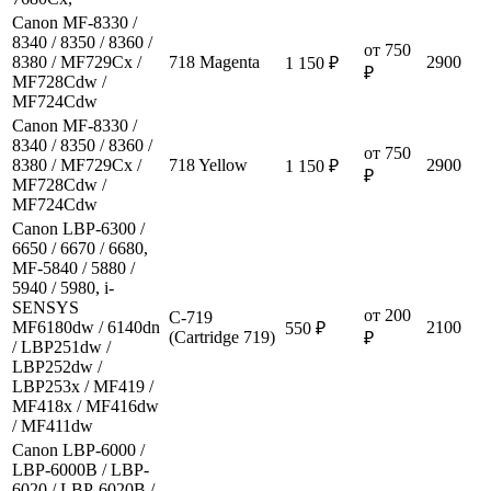
Canon MF-8330 /
8340 / 8350 / 8360 /
от 750
8380 / MF729Cx /
718 Magenta
2900
1 150 ₽
₽
MF728Cdw /
MF724Cdw
Canon MF-8330 /
8340 / 8350 / 8360 /
от 750
8380 / MF729Cx /
718 Yellow
2900
1 150 ₽
₽
MF728Cdw /
MF724Cdw
Canon LBP-6300 /
6650 / 6670 / 6680,
MF-5840 / 5880 /
5940 / 5980, i-
SENSYS
от 200
C-719
MF6180dw / 6140dn
2100
550 ₽
(Cartridge 719)
₽
/ LBP251dw /
LBP252dw /
LBP253x / MF419 /
MF418x / MF416dw
/ MF411dw
Canon LBP-6000 /
LBP-6000B / LBP-
6020 / LBP-6020B /