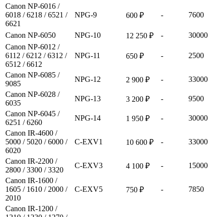
Canon NP-6016 /
6018 / 6218 / 6521 /
NPG-9
-
7600
600 ₽
6621
Canon NP-6050
NPG-10
-
30000
12 250 ₽
Canon NP-6012 /
6112 / 6212 / 6312 /
NPG-11
-
2500
650 ₽
6512 / 6612
Canon NP-6085 /
NPG-12
-
33000
2 900 ₽
9085
Canon NP-6028 /
NPG-13
-
9500
3 200 ₽
6035
Canon NP-6045 /
NPG-14
-
30000
1 950 ₽
6251 / 6260
Canon IR-4600 /
5000 / 5020 / 6000 /
C-EXV1
-
33000
10 600 ₽
6020
Canon IR-2200 /
C-EXV3
-
15000
4 100 ₽
2800 / 3300 / 3320
Canon IR-1600 /
1605 / 1610 / 2000 /
C-EXV5
-
7850
750 ₽
2010
Canon IR-1200 /