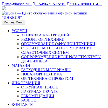
Skip
info@inkvid.ru
+7-496-217-17-58
9:00 - 18:00 ПН-ПТ
to
content
Primary Menu
Дубна. Восстановление и заправка лазерных картриджей в
Дубна — Центр
Дубне. Ремонт оргтехники — принтеров, копиров (ксероксов),
УСЛУГИ
факсов, плоттеров.
ЗАПРАВКА КАРТРИДЖЕЙ
обслуживания офисной
РЕМОНТ ОРГТЕХНИКИ
ОБСЛУЖИВАНИЕ ОФИСНОЙ ТЕХНИКИ
техники "ИНКВИД"
СТРОИТЕЛЬСТВО И ОБСЛУЖИВАНИЕ
СЛАБОТОЧНЫХ СИСТЕМ
СОПРОВОЖДЕНИЕ ИТ-ИНФРАСТРУКТУРЫ
ДЛЯ БИЗНЕСА
МАГАЗИН
РАСХОДНЫЕ МАТЕРИАЛЫ
НОВАЯ ОРГТЕХНИКА
ОРГТЕХНИКА С ПРОБЕГОМ
ИНФОРМАЦИЯ
СТРУЙНАЯ ПЕЧАТЬ
ЛАЗЕРНАЯ ПЕЧАТЬ
РЕКОМЕНДАЦИИ
РАЗНОЕ
КОНТАКТЫ