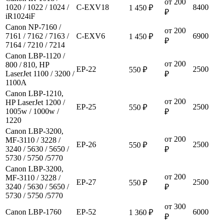
от 200
1020 / 1022 / 1024 /
C-EXV18
8400
1 450 ₽
₽
iR1024iF
Canon NP-7160 /
от 200
7161 / 7162 / 7163 /
C-EXV6
6900
1 450 ₽
₽
7164 / 7210 / 7214
Canon LBP-1120 /
от 200
800 / 810, HP
EP-22
2500
550 ₽
LaserJet 1100 / 3200 /
₽
1100A
Canon LBP-1210,
от 200
HP LaserJet 1200 /
EP-25
2500
550 ₽
1005w / 1000w /
₽
1220
Canon LBP-3200,
от 200
MF-3110 / 3228 /
EP-26
2500
550 ₽
3240 / 5630 / 5650 /
₽
5730 / 5750 /5770
Canon LBP-3200,
от 200
MF-3110 / 3228 /
EP-27
2500
550 ₽
3240 / 5630 / 5650 /
₽
5730 / 5750 /5770
от 300
Canon LBP-1760
EP-52
6000
1 360 ₽
₽