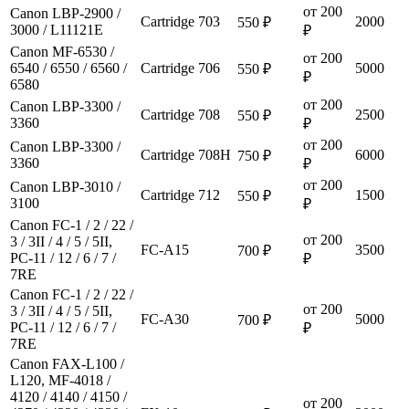
от 200
Canon LBP-2900 /
Cartridge 703
2000
550 ₽
3000 / L11121E
₽
Canon MF-6530 /
от 200
6540 / 6550 / 6560 /
Cartridge 706
5000
550 ₽
₽
6580
от 200
Canon LBP-3300 /
Cartridge 708
2500
550 ₽
3360
₽
от 200
Canon LBP-3300 /
Cartridge 708H
6000
750 ₽
3360
₽
от 200
Canon LBP-3010 /
Cartridge 712
1500
550 ₽
3100
₽
Canon FC-1 / 2 / 22 /
от 200
3 / 3II / 4 / 5 / 5II,
FC-A15
3500
700 ₽
PC-11 / 12 / 6 / 7 /
₽
7RE
Canon FC-1 / 2 / 22 /
от 200
3 / 3II / 4 / 5 / 5II,
FC-A30
5000
700 ₽
PC-11 / 12 / 6 / 7 /
₽
7RE
Canon FAX-L100 /
L120, MF-4018 /
4120 / 4140 / 4150 /
от 200