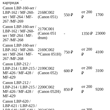
картридж
Canon LBP-160-ser /
от 200
LBP-162 / MF-260-
2168C002
1700
550 ₽
ser / MF-264 / MF-
(Canon 051)
₽
267 /MF-269
Canon LBP-160-ser /
2170C001
LBP-162 / MF-260-
(Canon 051
-
23000
1350 ₽
ser / MF-264 / MF-
drum)
267 /MF-268
Canon LBP-160-ser /
от 200
LBP-162 / MF-260-
2169C002
4100
750 ₽
ser / MF-264 / MF-
*Canon 051H)
₽
267 /MF-268
Canon LBP-212 /
от 200
LBP-214 / LBP-215 /
2199C002
3100
600 ₽
MF-426 / MF-428 /
(Canon 052)
₽
MF-429
Canon LBP-212 /
от 200
LBP-214 / LBP-215 /
2200C002
9200
850 ₽
MF-426 / MF-428 /
(Canon 052H)
₽
MF-429
Canon LBP-620 /
LBP-621 / LBP-623 /
от 300