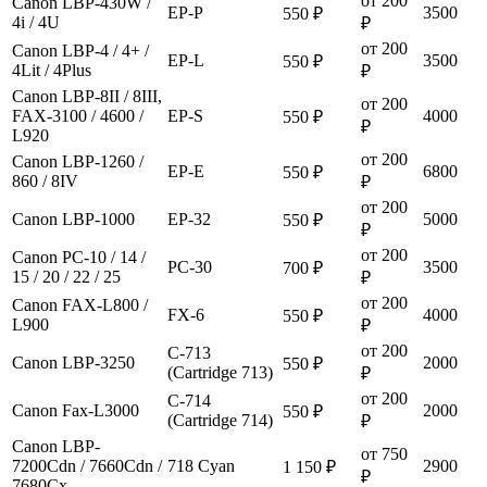
от 200
Canon LBP-430W /
EP-P
3500
550 ₽
4i / 4U
₽
от 200
Canon LBP-4 / 4+ /
EP-L
3500
550 ₽
4Lit / 4Plus
₽
Canon LBP-8II / 8III,
от 200
FAX-3100 / 4600 /
EP-S
4000
550 ₽
₽
L920
от 200
Canon LBP-1260 /
EP-E
6800
550 ₽
860 / 8IV
₽
от 200
Canon LBP-1000
EP-32
5000
550 ₽
₽
от 200
Canon PC-10 / 14 /
PC-30
3500
700 ₽
15 / 20 / 22 / 25
₽
от 200
Canon FAX-L800 /
FX-6
4000
550 ₽
L900
₽
от 200
C-713
Canon LBP-3250
2000
550 ₽
(Cartridge 713)
₽
от 200
C-714
Canon Fax-L3000
2000
550 ₽
(Cartridge 714)
₽
Canon LBP-
от 750
7200Cdn / 7660Cdn /
718 Cyan
2900
1 150 ₽
₽
7680Cх,