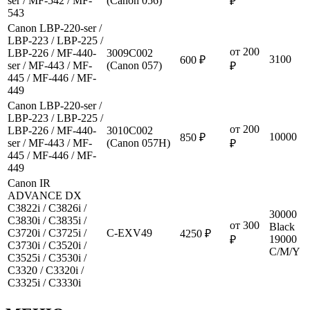
ser / MF-542 / MF-
(Canon 056)
₽
543
Canon LBP-220-ser /
LBP-223 / LBP-225 /
от 200
LBP-226 / MF-440-
3009C002
3100
600 ₽
ser / MF-443 / MF-
(Canon 057)
₽
445 / MF-446 / MF-
449
Canon LBP-220-ser /
LBP-223 / LBP-225 /
от 200
LBP-226 / MF-440-
3010C002
10000
850 ₽
ser / MF-443 / MF-
(Canon 057H)
₽
445 / MF-446 / MF-
449
Canon IR
ADVANCE DX
C3822i / C3826i /
30000
C3830i / C3835i /
от 300
Black
C3720i / C3725i /
C-EXV49
4250 ₽
19000
₽
C3730i / C3520i /
C/M/Y
C3525i / C3530i /
C3320 / C3320i /
C3325i / C3330i