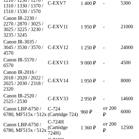
1210 / 1230 / 1270 /
C-EXV7
-
5300
1 400 ₽
1310 / 1330 / 1370 /
1510 / 1530 / 1570
Canon IR-2230 /
2270 / 2870 / 3025 /
C-EXV11
-
21000
1 950 ₽
3025 / 3225 / 3230 /
3235 / 3245
Canon IR-3035 /
3045 / 3530 / 3570 /
C-EXV12
-
24000
1 250 ₽
4570
Canon IR-5570 /
C-EXV13
-
4500
9 000 ₽
6570
Canon IR-2016 /
2018 / 2020 / 2022 /
C-EXV14
-
8000
1 950 ₽
2025 / 2030 / 2318 /
2320
Canon IR-2520 /
C-EXV33
-
14600
2 950 ₽
2525 / 2530
от 200
Canon LBP-6750 /
C-724
6000
960 ₽
6780, MF515x / 512x
(Cartridge 724)
₽
C-724H
от 200
Canon LBP-6750 /
(Cartridge
12500
1 360 ₽
6780, MF515x / 512x
₽
724H)