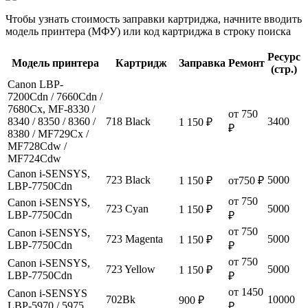
Чтобы узнать стоимость заправки картриджа, начните вводить
модель принтера (МФУ) или код картриджа в строку поиска
Ресурс
Модель принтера
Картридж
Заправка
Ремонт
(стр.)
Canon LBP-
7200Cdn / 7660Cdn /
7680Cх, MF-8330 /
от 750
8340 / 8350 / 8360 /
718 Black
3400
1 150 ₽
₽
8380 / MF729Cx /
MF728Cdw /
MF724Cdw
Canon i-SENSYS,
723 Black
5000
1 150 ₽
от750 ₽
LBP-7750Cdn
от 750
Canon i-SENSYS,
723 Cyan
5000
1 150 ₽
LBP-7750Cdn
₽
от 750
Canon i-SENSYS,
723 Magenta
5000
1 150 ₽
LBP-7750Cdn
₽
от 750
Canon i-SENSYS,
723 Yellow
5000
1 150 ₽
LBP-7750Cdn
₽
от 1450
Canon i-SENSYS
702Bk
10000
900 ₽
LBP-5970 / 5975
₽