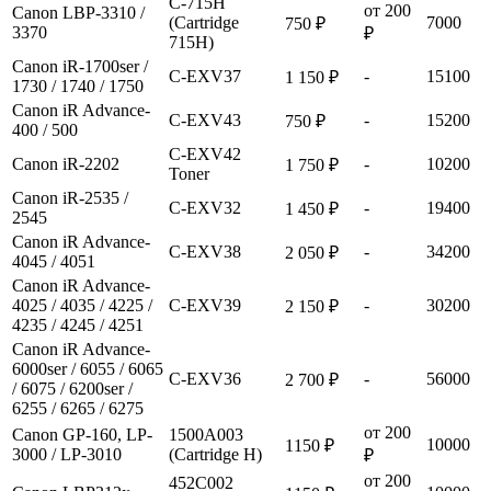
C-715H
от 200
Canon LBP-3310 /
(Cartridge
7000
750 ₽
3370
₽
715H)
Canon iR-1700ser /
C-EXV37
-
15100
1 150 ₽
1730 / 1740 / 1750
Canon iR Advance-
C-EXV43
-
15200
750 ₽
400 / 500
C-EXV42
Canon iR-2202
-
10200
1 750 ₽
Toner
Canon iR-2535 /
C-EXV32
-
19400
1 450 ₽
2545
Canon iR Advance-
C-EXV38
-
34200
2 050 ₽
4045 / 4051
Canon iR Advance-
4025 / 4035 / 4225 /
C-EXV39
-
30200
2 150 ₽
4235 / 4245 / 4251
Canon iR Advance-
6000ser / 6055 / 6065
C-EXV36
-
56000
2 700 ₽
/ 6075 / 6200ser /
6255 / 6265 / 6275
от 200
Canon GP-160, LP-
1500A003
10000
1150 ₽
3000 / LP-3010
(Cartridge H)
₽
от 200
452C002