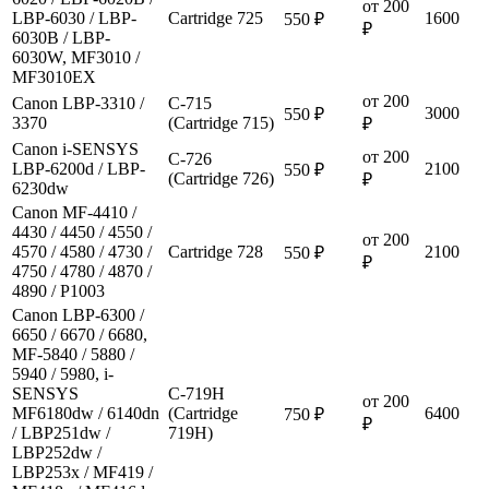
от 200
LBP-6030 / LBP-
Cartridge 725
1600
550 ₽
₽
6030B / LBP-
6030W, MF3010 /
MF3010EX
от 200
Canon LBP-3310 /
C-715
3000
550 ₽
3370
(Cartridge 715)
₽
Canon i-SENSYS
от 200
C-726
LBP-6200d / LBP-
2100
550 ₽
(Cartridge 726)
₽
6230dw
Canon MF-4410 /
4430 / 4450 / 4550 /
от 200
4570 / 4580 / 4730 /
Cartridge 728
2100
550 ₽
₽
4750 / 4780 / 4870 /
4890 / P1003
Canon LBP-6300 /
6650 / 6670 / 6680,
MF-5840 / 5880 /
5940 / 5980, i-
SENSYS
C-719H
от 200
MF6180dw / 6140dn
(Cartridge
6400
750 ₽
₽
/ LBP251dw /
719H)
LBP252dw /
LBP253x / MF419 /