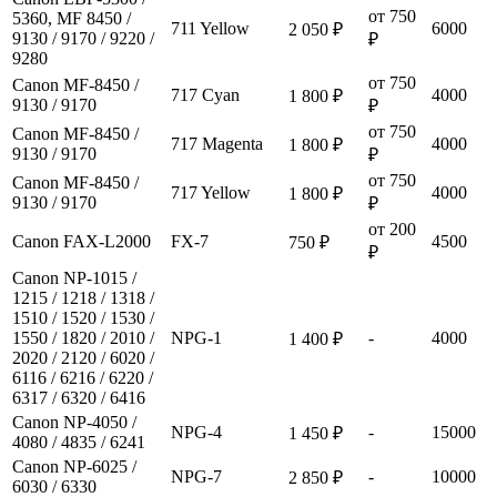
от 750
5360, MF 8450 /
711 Yellow
6000
2 050 ₽
9130 / 9170 / 9220 /
₽
9280
от 750
Canon MF-8450 /
717 Cyan
4000
1 800 ₽
9130 / 9170
₽
от 750
Canon MF-8450 /
717 Magenta
4000
1 800 ₽
9130 / 9170
₽
от 750
Canon MF-8450 /
717 Yellow
4000
1 800 ₽
9130 / 9170
₽
от 200
Canon FAX-L2000
FX-7
4500
750 ₽
₽
Canon NP-1015 /
1215 / 1218 / 1318 /
1510 / 1520 / 1530 /
1550 / 1820 / 2010 /
NPG-1
-
4000
1 400 ₽
2020 / 2120 / 6020 /
6116 / 6216 / 6220 /
6317 / 6320 / 6416
Canon NP-4050 /
NPG-4
-
15000
1 450 ₽
4080 / 4835 / 6241
Canon NP-6025 /
NPG-7
-
10000
2 850 ₽
6030 / 6330