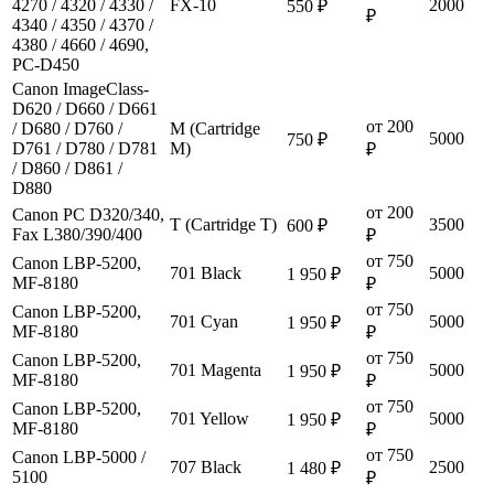
4270 / 4320 / 4330 /
FX-10
2000
550 ₽
₽
4340 / 4350 / 4370 /
4380 / 4660 / 4690,
PC-D450
Canon ImageClass-
D620 / D660 / D661
от 200
/ D680 / D760 /
M (Cartridge
5000
750 ₽
D761 / D780 / D781
M)
₽
/ D860 / D861 /
D880
от 200
Canon PC D320/340,
T (Cartridge T)
3500
600 ₽
Fax L380/390/400
₽
от 750
Canon LBP-5200,
701 Black
5000
1 950 ₽
MF-8180
₽
от 750
Canon LBP-5200,
701 Cyan
5000
1 950 ₽
MF-8180
₽
от 750
Canon LBP-5200,
701 Magenta
5000
1 950 ₽
MF-8180
₽
от 750
Canon LBP-5200,
701 Yellow
5000
1 950 ₽
MF-8180
₽
от 750
Canon LBP-5000 /
707 Black
2500
1 480 ₽
5100
₽