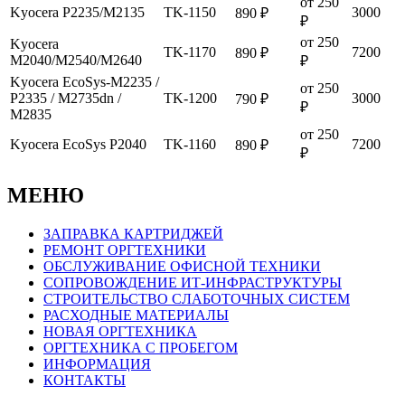
от 250
Kyocera P2235/M2135
TK-1150
3000
890 ₽
₽
от 250
Kyocera
TK-1170
7200
890 ₽
M2040/M2540/M2640
₽
Kyocera EcoSys-M2235 /
от 250
P2335 / M2735dn /
TK-1200
3000
790 ₽
₽
M2835
от 250
Kyocera EcoSys P2040
TK-1160
7200
890 ₽
₽
МЕНЮ
ЗАПРАВКА КАРТРИДЖЕЙ
РЕМОНТ ОРГТЕХНИКИ
ОБСЛУЖИВАНИЕ ОФИСНОЙ ТЕХНИКИ
СОПРОВОЖДЕНИЕ ИТ-ИНФРАСТРУКТУРЫ
СТРОИТЕЛЬСТВО СЛАБОТОЧНЫХ СИСТЕМ
РАСХОДНЫЕ МАТЕРИАЛЫ
НОВАЯ ОРГТЕХНИКА
ОРГТЕХНИКА С ПРОБЕГОМ
ИНФОРМАЦИЯ
КОНТАКТЫ