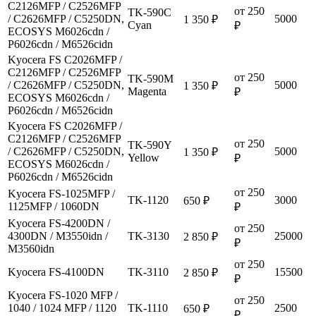
C2126MFP / C2526MFP
от 250
TK-590C
/ C2626MFP / C5250DN,
5000
1 350 ₽
Cyan
₽
ECOSYS M6026cdn /
P6026cdn / M6526cidn
Kyocera FS C2026MFP /
C2126MFP / C2526MFP
от 250
TK-590M
/ C2626MFP / C5250DN,
5000
1 350 ₽
Magenta
₽
ECOSYS M6026cdn /
P6026cdn / M6526cidn
Kyocera FS C2026MFP /
C2126MFP / C2526MFP
от 250
TK-590Y
/ C2626MFP / C5250DN,
5000
1 350 ₽
Yellow
₽
ECOSYS M6026cdn /
P6026cdn / M6526cidn
от 250
Kyocera FS-1025MFP /
TK-1120
3000
650 ₽
1125MFP / 1060DN
₽
Kyocera FS-4200DN /
от 250
4300DN / M3550idn /
TK-3130
25000
2 850 ₽
₽
M3560idn
от 250
Kyocera FS-4100DN
TK-3110
15500
2 850 ₽
₽
Kyocera FS-1020 MFP /
от 250
1040 / 1024 MFP / 1120
TK-1110
2500
650 ₽
₽