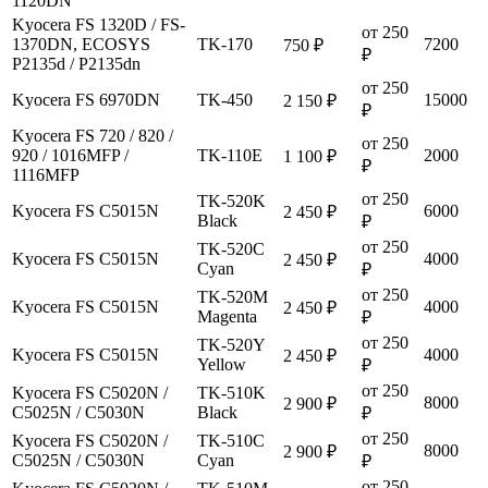
1120DN
Kyocera FS 1320D / FS-
от 250
1370DN, ECOSYS
TK-170
7200
750 ₽
₽
P2135d / P2135dn
от 250
Kyocera FS 6970DN
TK-450
15000
2 150 ₽
₽
Kyocera FS 720 / 820 /
от 250
920 / 1016MFP /
TK-110E
2000
1 100 ₽
₽
1116MFP
от 250
TK-520K
Kyocera FS C5015N
6000
2 450 ₽
Black
₽
от 250
TK-520C
Kyocera FS C5015N
4000
2 450 ₽
Cyan
₽
от 250
TK-520M
Kyocera FS C5015N
4000
2 450 ₽
Magenta
₽
от 250
TK-520Y
Kyocera FS C5015N
4000
2 450 ₽
Yellow
₽
от 250
Kyocera FS C5020N /
TK-510K
8000
2 900 ₽
C5025N / C5030N
Black
₽
от 250
Kyocera FS C5020N /
TK-510C
8000
2 900 ₽
C5025N / C5030N
Cyan
₽
от 250