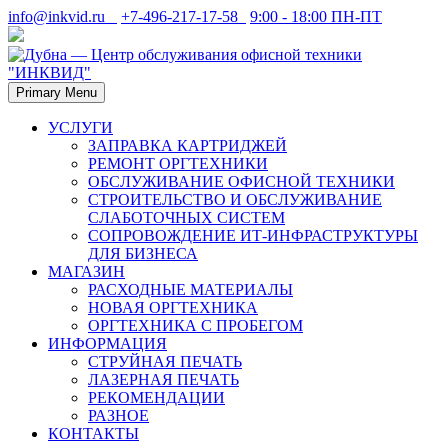
Skip
info@inkvid.ru
+7-496-217-17-58
9:00 - 18:00 ПН-ПТ
to
content
Primary Menu
Дубна. Восстановление и заправка лазерных картриджей в
Дубна — Центр
Дубне. Ремонт оргтехники — принтеров, копиров (ксероксов),
УСЛУГИ
факсов, плоттеров.
ЗАПРАВКА КАРТРИДЖЕЙ
обслуживания офисной
РЕМОНТ ОРГТЕХНИКИ
ОБСЛУЖИВАНИЕ ОФИСНОЙ ТЕХНИКИ
техники "ИНКВИД"
СТРОИТЕЛЬСТВО И ОБСЛУЖИВАНИЕ
СЛАБОТОЧНЫХ СИСТЕМ
СОПРОВОЖДЕНИЕ ИТ-ИНФРАСТРУКТУРЫ
ДЛЯ БИЗНЕСА
МАГАЗИН
РАСХОДНЫЕ МАТЕРИАЛЫ
НОВАЯ ОРГТЕХНИКА
ОРГТЕХНИКА С ПРОБЕГОМ
ИНФОРМАЦИЯ
СТРУЙНАЯ ПЕЧАТЬ
ЛАЗЕРНАЯ ПЕЧАТЬ
РЕКОМЕНДАЦИИ
РАЗНОЕ
КОНТАКТЫ