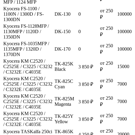
MFP / 1124 MFP
Kyocera FS-1100 /
от 250
1100N / 1300D / FS-
DK-130
0
100000
₽
1300DN
Kyocera FS-1128MFP /
от 250
1130MFP / 1120D /
DK-150
0
100000
₽
1350DN
Kyocera FS-1035MFP /
от 250
1135MFP / 1320D /
DK-170
0
100000
₽
1370DN
Kyocera KM C2520 /
от 250
TK-825K
C2525E / C3225 / C3232
15000
3 850 ₽
Black
₽
/ C3232E / C4035E
Kyocera KM C2520 /
от 250
TK-825C
C2525E / C3225 / C3232
7000
3 850 ₽
Cyan
₽
/ C3232E / C4035E
Kyocera KM C2520 /
от 250
TK-825M
C2525E / C3225 / C3232
7000
3 850 ₽
Magenta
₽
/ C3232E / C4035E
Kyocera KM C2520 /
от 250
TK-825Y
C2525E / C3225 / C3232
7000
3 850 ₽
Yellow
₽
/ C3232E / C4035E
от 250
Kyocera TASKalfa 250ci
TK-865K
20000
4 250 ₽