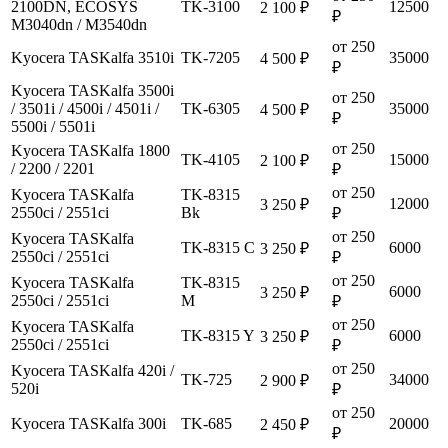
2100DN, ECOSYS
TK-3100
12500
2 100 ₽
₽
M3040dn / M3540dn
от 250
Kyocera TASKalfa 3510i
TK-7205
35000
4 500 ₽
₽
Kyocera TASKalfa 3500i
от 250
/ 3501i / 4500i / 4501i /
TK-6305
35000
4 500 ₽
₽
5500i / 5501i
от 250
Kyocera TASKalfa 1800
TK-4105
15000
2 100 ₽
/ 2200 / 2201
₽
от 250
Kyocera TASKalfa
TK-8315
12000
3 250 ₽
2550ci / 2551ci
Bk
₽
от 250
Kyocera TASKalfa
TK-8315 C
6000
3 250 ₽
2550ci / 2551ci
₽
от 250
Kyocera TASKalfa
TK-8315
6000
3 250 ₽
2550ci / 2551ci
M
₽
от 250
Kyocera TASKalfa
TK-8315 Y
6000
3 250 ₽
2550ci / 2551ci
₽
от 250
Kyocera TASKalfa 420i /
TK-725
34000
2 900 ₽
520i
₽
от 250
Kyocera TASKalfa 300i
TK-685
20000
2 450 ₽
₽