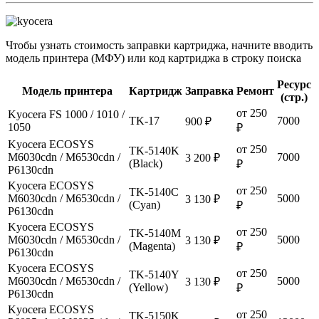
Чтобы узнать стоимость заправки картриджа, начните вводить
модель принтера (МФУ) или код картриджа в строку поиска
Ресурс
Модель принтера
Картридж
Заправка
Ремонт
(стр.)
от 250
Kyocera FS 1000 / 1010 /
TK-17
7000
900 ₽
1050
₽
Kyocera ECOSYS
от 250
TK-5140K
M6030cdn / M6530cdn /
7000
3 200 ₽
(Black)
₽
P6130cdn
Kyocera ECOSYS
от 250
TK-5140C
M6030cdn / M6530cdn /
5000
3 130 ₽
(Cyan)
₽
P6130cdn
Kyocera ECOSYS
от 250
TK-5140M
M6030cdn / M6530cdn /
5000
3 130 ₽
(Magenta)
₽
P6130cdn
Kyocera ECOSYS
от 250
TK-5140Y
M6030cdn / M6530cdn /
5000
3 130 ₽
(Yellow)
₽
P6130cdn
Kyocera ECOSYS
от 250
TK-5150K