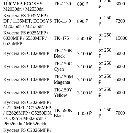
от 250
1130MFP, ECOSYS
TK-1130
3000
890 ₽
₽
M2030dn / M2530dn
Kyocera FS 1035MFP /
от 250
DP / 1135MFP, ECOSYS
TK-1140
7200
890 ₽
₽
M2035dn / M2535dn
Kyocera FS 6025MFP /
от 250
6030MFP / 6530MFP /
TK-475
15000
2 450 ₽
₽
6525MFP
от 250
TK-150K
Kyocera FS C1020MFP
6000
3 100 ₽
Black
₽
от 250
TK-150C
Kyocera FS C1020MFP
6000
3 100 ₽
Cyan
₽
от 250
TK-150M
Kyocera FS C1020MFP
6000
3 100 ₽
Magenta
₽
от 250
TK-150Y
Kyocera FS C1020MFP
6000
3 100 ₽
Yellow
₽
Kyocera FS C2026MFP /
C2126MFP / C2526MFP
от 250
TK-590K
/ C2626MFP / C5250DN,
7000
1 350 ₽
Black
₽
ECOSYS M6026cdn /
P6026cdn / M6526cidn
Kyocera FS C2026MFP /