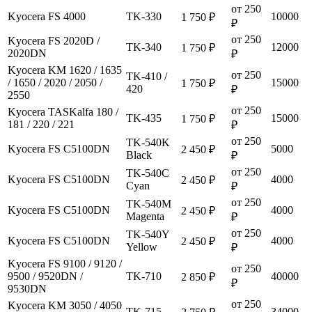
от 250
Kyocera FS 4000
TK-330
10000
1 750 ₽
₽
от 250
Kyocera FS 2020D /
TK-340
12000
1 750 ₽
2020DN
₽
Kyocera KM 1620 / 1635
от 250
TK-410 /
/ 1650 / 2020 / 2050 /
15000
1 750 ₽
420
₽
2550
от 250
Kyocera TASKalfa 180 /
TK-435
15000
1 750 ₽
181 / 220 / 221
₽
от 250
TK-540K
Kyocera FS C5100DN
5000
2 450 ₽
Black
₽
от 250
TK-540C
Kyocera FS C5100DN
4000
2 450 ₽
Cyan
₽
от 250
TK-540M
Kyocera FS C5100DN
4000
2 450 ₽
Magenta
₽
от 250
TK-540Y
Kyocera FS C5100DN
4000
2 450 ₽
Yellow
₽
Kyocera FS 9100 / 9120 /
от 250
9500 / 9520DN /
TK-710
40000
2 850 ₽
₽
9530DN
от 250
Kyocera KM 3050 / 4050
TK-715
34000