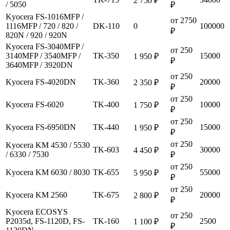
2 750 ₽
/ 5050
₽
Kyocera FS-1016MFP /
от 2750
1116MFP / 720 / 820 /
DK-110
0
100000
₽
820N / 920 / 920N
Kyocera FS-3040MFP /
от 250
3140MFP / 3540MFP /
TK-350
15000
1 950 ₽
₽
3640MFP / 3920DN
от 250
Kyocera FS-4020DN
TK-360
20000
2 350 ₽
₽
от 250
Kyocera FS-6020
TK-400
10000
1 750 ₽
₽
от 250
Kyocera FS-6950DN
TK-440
15000
1 950 ₽
₽
от 250
Kyocera KM 4530 / 5530
TK-603
30000
4 450 ₽
/ 6330 / 7530
₽
от 250
Kyocera KM 6030 / 8030
TK-655
55000
5 950 ₽
₽
от 250
Kyocera KM 2560
TK-675
20000
2 800 ₽
₽
Kyocera ECOSYS
от 250
P2035d, FS-1120D, FS-
TK-160
2500
1 100 ₽
₽