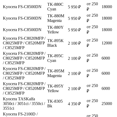
от 250
TK-880C
Kyocera FS-C8500DN
18000
5 950 ₽
Cyan
₽
от 250
TK-880M
Kyocera FS-C8500DN
18000
5 950 ₽
Magenta
₽
от 250
TK-880Y
Kyocera FS-C8500DN
18000
5 950 ₽
Yellow
₽
Kyocera FS-C8020MFP /
от 250
TK-895K
C8025MFP / C8520MFP
12000
2 100 ₽
Black
₽
/ C8525MFP
Kyocera FS-C8020MFP /
от 250
TK-895C
C8025MFP / C8520MFP
6000
2 100 ₽
Cyan
₽
/ C8525MFP
Kyocera FS-C8020MFP /
от 250
TK-895M
C8025MFP / C8520MFP
6000
2 100 ₽
Magenta
₽
/ C8525MFP
Kyocera FS-C8020MFP /
от 250
TK-895Y
C8025MFP / C8520MFP
6000
2 100 ₽
Yellow
₽
/ C8525MFP
Kyocera TASKalfa
от 250
TK-8305
3050ci / 3051ci / 3550ci /
25000
4 350 ₽
Bk
₽
3551ci
Kyocera FS-2100D /
от 250