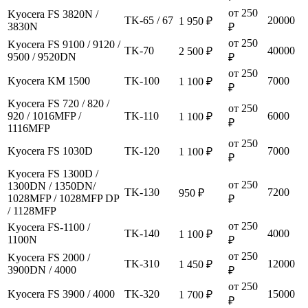
от 250
Kyocera FS 3820N /
TK-65 / 67
20000
1 950 ₽
3830N
₽
от 250
Kyocera FS 9100 / 9120 /
TK-70
40000
2 500 ₽
9500 / 9520DN
₽
от 250
Kyocera KM 1500
TK-100
7000
1 100 ₽
₽
Kyocera FS 720 / 820 /
от 250
920 / 1016MFP /
TK-110
6000
1 100 ₽
₽
1116MFP
от 250
Kyocera FS 1030D
TK-120
7000
1 100 ₽
₽
Kyocera FS 1300D /
от 250
1300DN / 1350DN/
TK-130
7200
950 ₽
1028MFP / 1028MFP DP
₽
/ 1128MFP
от 250
Kyocera FS-1100 /
TK-140
4000
1 100 ₽
1100N
₽
от 250
Kyocera FS 2000 /
TK-310
12000
1 450 ₽
3900DN / 4000
₽
от 250
Kyocera FS 3900 / 4000
TK-320
15000
1 700 ₽
₽