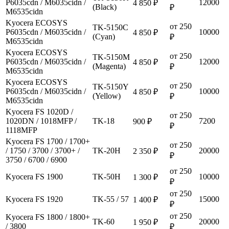
P6035cdn / M6035cidn /
12000
4 850 ₽
(Black)
₽
M6535cidn
Kyocera ECOSYS
от 250
TK-5150C
P6035cdn / M6035cidn /
10000
4 850 ₽
(Cyan)
₽
M6535cidn
Kyocera ECOSYS
от 250
TK-5150M
P6035cdn / M6035cidn /
12000
4 850 ₽
(Magenta)
₽
M6535cidn
Kyocera ECOSYS
от 250
TK-5150Y
P6035cdn / M6035cidn /
10000
4 850 ₽
(Yellow)
₽
M6535cidn
Kyocera FS 1020D /
от 250
1020DN / 1018MFP /
TK-18
7200
900 ₽
₽
1118MFP
Kyocera FS 1700 / 1700+
от 250
/ 1750 / 3700 / 3700+ /
TK-20H
20000
2 350 ₽
₽
3750 / 6700 / 6900
от 250
Kyocera FS 1900
TK-50H
10000
1 300 ₽
₽
от 250
Kyocera FS 1920
TK-55 / 57
15000
1 400 ₽
₽
от 250
Kyocera FS 1800 / 1800+
TK-60
20000
1 950 ₽
/ 3800
₽