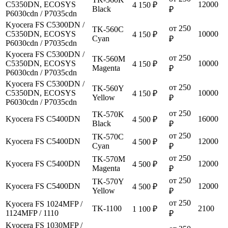
C5350DN, ECOSYS
12000
4 150 ₽
Black
₽
P6030cdn / P7035cdn
Kyocera FS C5300DN /
от 250
TK-560C
C5350DN, ECOSYS
10000
4 150 ₽
Cyan
₽
P6030cdn / P7035cdn
Kyocera FS C5300DN /
от 250
TK-560M
C5350DN, ECOSYS
10000
4 150 ₽
Magenta
₽
P6030cdn / P7035cdn
Kyocera FS C5300DN /
от 250
TK-560Y
C5350DN, ECOSYS
10000
4 150 ₽
Yellow
₽
P6030cdn / P7035cdn
от 250
TK-570K
Kyocera FS C5400DN
16000
4 500 ₽
Black
₽
от 250
TK-570C
Kyocera FS C5400DN
12000
4 500 ₽
Cyan
₽
от 250
TK-570M
Kyocera FS C5400DN
12000
4 500 ₽
Magenta
₽
от 250
TK-570Y
Kyocera FS C5400DN
12000
4 500 ₽
Yellow
₽
от 250
Kyocera FS 1024MFP /
TK-1100
2100
1 100 ₽
1124MFP / 1110
₽
Kyocera FS 1030MFP /