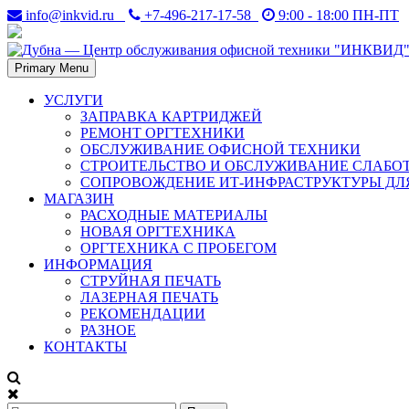
Skip
info@inkvid.ru
+7-496-217-17-58
9:00 - 18:00 ПН-ПТ
to
content
Primary Menu
Дубна. Восстановление и заправка лазерных картриджей в Дубн
Дубна — Центр обслуживани
УСЛУГИ
ЗАПРАВКА КАРТРИДЖЕЙ
РЕМОНТ ОРГТЕХНИКИ
ОБСЛУЖИВАНИЕ ОФИСНОЙ ТЕХНИКИ
СТРОИТЕЛЬСТВО И ОБСЛУЖИВАНИЕ СЛАБО
СОПРОВОЖДЕНИЕ ИТ-ИНФРАСТРУКТУРЫ ДЛ
МАГАЗИН
РАСХОДНЫЕ МАТЕРИАЛЫ
НОВАЯ ОРГТЕХНИКА
ОРГТЕХНИКА С ПРОБЕГОМ
ИНФОРМАЦИЯ
СТРУЙНАЯ ПЕЧАТЬ
ЛАЗЕРНАЯ ПЕЧАТЬ
РЕКОМЕНДАЦИИ
РАЗНОЕ
КОНТАКТЫ