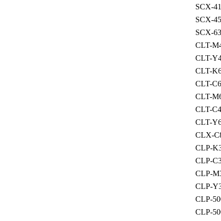
SCX-4
SCX-4
SCX-6
CLT-M
CLT-Y
CLT-K
CLT-C6
CLT-M
CLT-C4
CLT-Y
CLX-C
CLP-K3
CLP-C3
CLP-M3
CLP-Y3
CLP-5
CLP-5