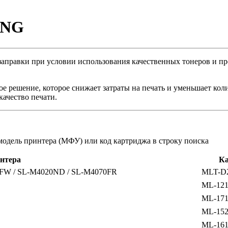
UNG
правки при условии использования качественных тонеров и про
 решение, которое снижает затраты на печать и уменьшает колич
качество печати.
модель принтера (МФУ) или код картриджа в строку поиска
нтера
К
0FW / SL-M4020ND / SL-M4070FR
MLT-D
ML-12
ML-17
ML-15
ML-16