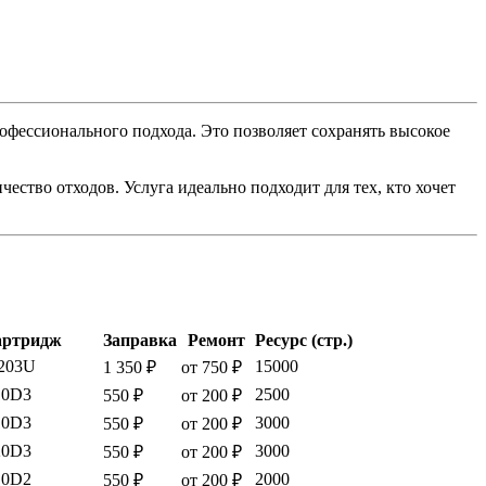
фессионального подхода. Это позволяет сохранять высокое
ество отходов. Услуга идеально подходит для тех, кто хочет
артридж
Заправка
Ремонт
Ресурс (стр.)
203U
15000
1 350 ₽
от 750 ₽
10D3
2500
550 ₽
от 200 ₽
10D3
3000
550 ₽
от 200 ₽
20D3
3000
550 ₽
от 200 ₽
10D2
2000
550 ₽
от 200 ₽