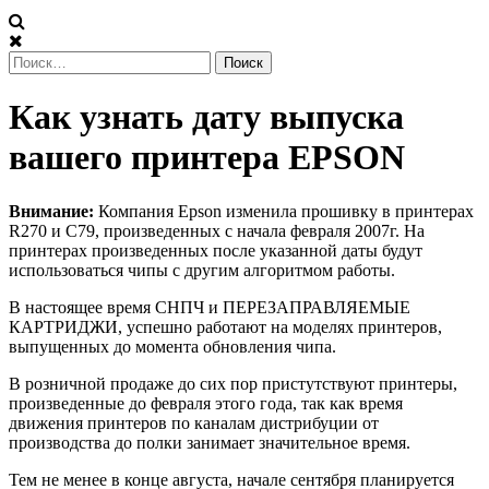
Найти:
Как
Как узнать дату выпуска
узнать
вашего принтера EPSON
дату
Внимание:
Компания Epson изменила прошивку в принтерах
выпуска
R270 и С79, произведенных с начала февраля 2007г. На
принтерах произведенных после указанной даты будут
вашего
использоваться чипы с другим алгоритмом работы.
В настоящее время СНПЧ и ПЕРЕЗАПРАВЛЯЕМЫЕ
принтера
КАРТРИДЖИ, успешно работают на моделях принтеров,
выпущенных до момента обновления чипа.
EPSON
В розничной продаже до сих пор пристутствуют принтеры,
произведенные до февраля этого года, так как время
движения принтеров по каналам дистрибуции от
производства до полки занимает значительное время.
Тем не менее в конце августа, начале сентября планируется