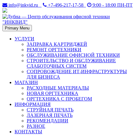
Skip
info@inkvid.ru
+7-496-217-17-58
9:00 - 18:00 ПН-ПТ
to
content
Primary Menu
Дубна. Восстановление и заправка лазерных картриджей в
Дубна — Центр
Дубне. Ремонт оргтехники — принтеров, копиров (ксероксов),
УСЛУГИ
факсов, плоттеров.
ЗАПРАВКА КАРТРИДЖЕЙ
обслуживания офисной
РЕМОНТ ОРГТЕХНИКИ
ОБСЛУЖИВАНИЕ ОФИСНОЙ ТЕХНИКИ
техники "ИНКВИД"
СТРОИТЕЛЬСТВО И ОБСЛУЖИВАНИЕ
СЛАБОТОЧНЫХ СИСТЕМ
СОПРОВОЖДЕНИЕ ИТ-ИНФРАСТРУКТУРЫ
ДЛЯ БИЗНЕСА
МАГАЗИН
РАСХОДНЫЕ МАТЕРИАЛЫ
НОВАЯ ОРГТЕХНИКА
ОРГТЕХНИКА С ПРОБЕГОМ
ИНФОРМАЦИЯ
СТРУЙНАЯ ПЕЧАТЬ
ЛАЗЕРНАЯ ПЕЧАТЬ
РЕКОМЕНДАЦИИ
РАЗНОЕ
КОНТАКТЫ