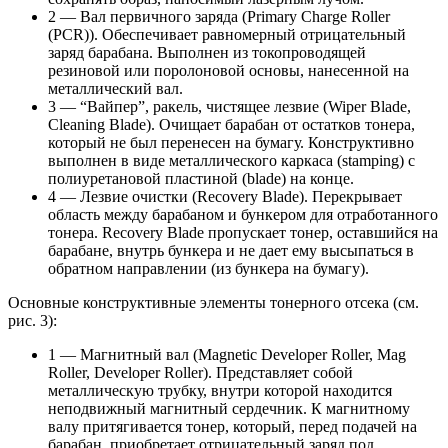
2 — Вал первичного заряда (Primary Charge Roller
(PCR)). Обеспечивает равномерный отрицательный
заряд барабана. Выполнен из токопроводящей
резиновой или поролоновой основы, нанесенной на
металлический вал.
3 — “Вайпер”, ракель, чистящее лезвие (Wiper Blade,
Cleaning Blade). Очищает барабан от остатков тонера,
который не был перенесен на бумагу. Конструктивно
выполнен в виде металлического каркаса (stamping) с
полиуретановой пластиной (blade) на конце.
4 — Лезвие очистки (Recovery Blade). Перекрывает
область между барабаном и бункером для отработанного
тонера. Recovery Blade пропускает тонер, оставшийся на
барабане, внутрь бункера и не дает ему высыпаться в
обратном направлении (из бункера на бумагу).
Основные конструктивные элементы тонерного отсека (см.
рис. 3):
1 — Магнитный вал (Magnetic Developer Roller, Mag
Roller, Developer Roller). Представляет собой
металлическую трубку, внутри которой находится
неподвижный магнитный сердечник. К магнитному
валу притягивается тонер, который, перед подачей на
барабан, приобретает отрицательный заряд под