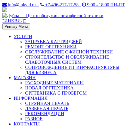
Skip
info@inkvid.ru
+7-496-217-17-58
9:00 - 18:00 ПН-ПТ
to
content
Primary Menu
Дубна. Восстановление и заправка лазерных картриджей в
Дубна — Центр
Дубне. Ремонт оргтехники — принтеров, копиров (ксероксов),
УСЛУГИ
факсов, плоттеров.
ЗАПРАВКА КАРТРИДЖЕЙ
обслуживания офисной
РЕМОНТ ОРГТЕХНИКИ
ОБСЛУЖИВАНИЕ ОФИСНОЙ ТЕХНИКИ
техники "ИНКВИД"
СТРОИТЕЛЬСТВО И ОБСЛУЖИВАНИЕ
СЛАБОТОЧНЫХ СИСТЕМ
СОПРОВОЖДЕНИЕ ИТ-ИНФРАСТРУКТУРЫ
ДЛЯ БИЗНЕСА
МАГАЗИН
РАСХОДНЫЕ МАТЕРИАЛЫ
НОВАЯ ОРГТЕХНИКА
ОРГТЕХНИКА С ПРОБЕГОМ
ИНФОРМАЦИЯ
СТРУЙНАЯ ПЕЧАТЬ
ЛАЗЕРНАЯ ПЕЧАТЬ
РЕКОМЕНДАЦИИ
РАЗНОЕ
КОНТАКТЫ