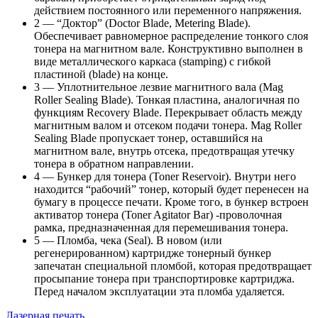
действием постоянного или переменного напряжения.
2 — “Доктор” (Doctor Blade, Metering Blade).
Обеспечивает равномерное распределение тонкого слоя
тонера на магнитном вале. Конструктивно выполнен в
виде металлического каркаса (stamping) с гибкой
пластиной (blade) на конце.
3 — Уплотнительное лезвие магнитного вала (Mag
Roller Sealing Blade). Тонкая пластина, аналогичная по
функциям Recovery Blade. Перекрывает область между
магнитным валом и отсеком подачи тонера. Mag Roller
Sealing Blade пропускает тонер, оставшийся на
магнитном вале, внутрь отсека, предотвращая утечку
тонера в обратном направлении.
4 — Бункер для тонера (Toner Reservoir). Внутри него
находится “рабочий” тонер, который будет перенесен на
бумагу в процессе печати. Кроме того, в бункер встроен
активатор тонера (Toner Agitator Bar) -проволочная
рамка, предназначенная для перемешивания тонера.
5 — Пломба, чека (Seal). В новом (или
регенерированном) картридже тонерный бункер
запечатан специальной пломбой, которая предотвращает
просыпание тонера при транспортировке картриджа.
Перед началом эксплуатации эта пломба удаляется.
Лазерная печать