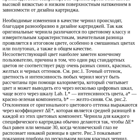
высокой вязкостью и низким поверхностным натяжением в
зависимости от дизайна картриджа.
Необходимые изменения в качестве чернил происходят,
благодаря разнообразию в дизайне картриджей. Так как
оригинальные чернила различаются по цветовому классу и
измерительным характеристикам, значительная разница
проявляется в итоговом цвете, особенно в смешанных цветах
или полутонах, а также в общем качестве.
Несоответствующий цвет наиболее заметен конечному
пользователю, причина в том, что один ряд стандартных
цветов не соответствует ряду очень разных синих, красных,
желтых и черных оттенков. См. рис.1. Точный оттенок,
цветность и интенсивность любых чернил могут быть
рассчитаны при помощи калориметра, который считывает
цвет и может выводить его через несколько цифровых шкал,
чаще всего через шкалу Lab. L* — интенсивность цвета, a* —
красно-зеленая компонента, b* — желто-синяя. См. рис.2.
Отклонения от оригинального цветового оттенка выражаются
через коэффициент ΔЕ*, которая является средней разницей в
каждой из этих цветовых компонент. Чернила для каждого
специфического картриджа обычно делаются так, чтобы ΔЕ*
был равен или меньше 30, когда человеческий глаз не
распознает никакой разницы в цвете. Рис.3 показывает
показания прибора по нескольким видам красных чернил,