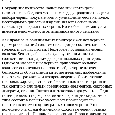
Сокращение количества наименований картриджей,
появление свободного места на складе, упрощение процесса
выбора чернил покупателями и уменьшение места на полке,
необходимого для серии изделий является основными
плюсами универсальных чернил. Но их большим минусом
является невозможность оптимизированного действия.
Как правило, в оригинальных принтерах меняют чернила
примерно каждые 2 года вместе с прогрессом печатающих
головок и других систем. Некоторые поставщики чернил,
включая Sensient, обычно фокусируют внимание на
соответствии стандартам для оригинальных принтеров.
Однако универсальные чернила привлекают большое
количество конечных пользователей, которые не очень
беспокоятся об идеальном качестве печатных изображений
или о фотографическом воспроизведении. Соответствие
цветовых характеристик, стойкости и плотности чернил не
так критично для печати графических фрагментов, секторных
диаграмм, страниц Internet или текстовых документов. Один
потенциальный подход к созданию чернил универсального
типа состоит в попытке учесть всех производителей
принтеров путем создания разных типов чернил. Это
возможно благодаря физическим сходствам чернил разных
производителей. Например, все чернила Epson отличаются