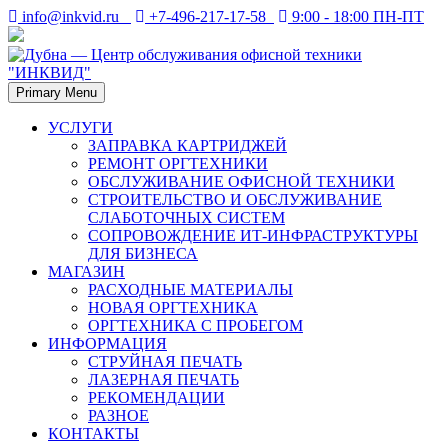
Skip
info@inkvid.ru
+7-496-217-17-58
9:00 - 18:00 ПН-ПТ
to
content
Primary Menu
Дубна. Восстановление и заправка лазерных картриджей в
Дубна — Центр
Дубне. Ремонт оргтехники — принтеров, копиров (ксероксов),
УСЛУГИ
факсов, плоттеров.
ЗАПРАВКА КАРТРИДЖЕЙ
обслуживания офисной
РЕМОНТ ОРГТЕХНИКИ
ОБСЛУЖИВАНИЕ ОФИСНОЙ ТЕХНИКИ
техники "ИНКВИД"
СТРОИТЕЛЬСТВО И ОБСЛУЖИВАНИЕ
СЛАБОТОЧНЫХ СИСТЕМ
СОПРОВОЖДЕНИЕ ИТ-ИНФРАСТРУКТУРЫ
ДЛЯ БИЗНЕСА
МАГАЗИН
РАСХОДНЫЕ МАТЕРИАЛЫ
НОВАЯ ОРГТЕХНИКА
ОРГТЕХНИКА С ПРОБЕГОМ
ИНФОРМАЦИЯ
СТРУЙНАЯ ПЕЧАТЬ
ЛАЗЕРНАЯ ПЕЧАТЬ
РЕКОМЕНДАЦИИ
РАЗНОЕ
КОНТАКТЫ