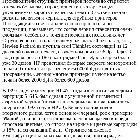
Производители струйных принтеров постоянно стараются
отвечать большому спросу клиентов, которые ищут
улучшенную скорость и качество печати. Соответственно
должны меняться и чернила для струйных принтеров.
Проводящийся сейчас анализ новой оригинальной
продукции, показывает, что состав чернил становится очень
сложным, особенно в течение последних нескольких лет.
Струйная печать по-настоящему началась 20 лет назад, когда
Hewlett-Packard выпустила свой ThinkJet, состоящий из 12-
дюзовой головки печати, с качеством печати 96 dpi. Через 3
года dpi вырос до 180 в картридже PaintJet, в котором было
уже 30 дюзов. HP представил быстрые скорости монохромной
печати 9 стр/мин и с разрешением 600 dpi для цветных
изображений. Сегодня многие принтеры имеют качество
печати более 2000 dpi и более 600 дюзов.
В 1995 году вездесущий HP 45, тогда известный как черный
картридж 51645, был сделан с улучшенной пигментной
формулой чернил (пигментные черные чернила появились
впервые в 1993 году в HP 29). Бизнес поставщиков
вторичного рынка, хотя в основном черный, рос с примерно
5%-ной доли рынка, со спросом на черные далеко впереди
спроса на цветные, до спроса на черные и цветные картриджи
в 18% на сегодняшний день. Огромное множество
мультифункциональных машин, кажется, подтверждает