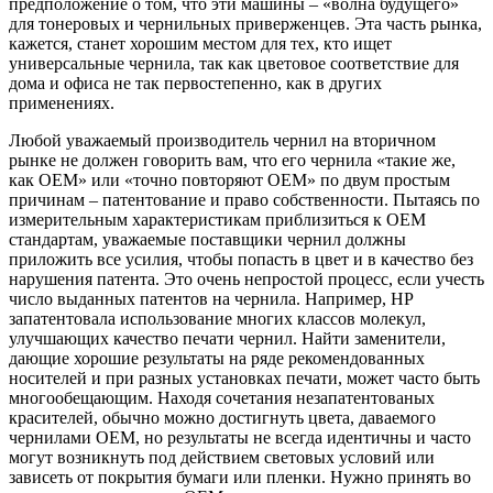
предположение о том, что эти машины – «волна будущего»
для тонеровых и чернильных приверженцев. Эта часть рынка,
кажется, станет хорошим местом для тех, кто ищет
универсальные чернила, так как цветовое соответствие для
дома и офиса не так первостепенно, как в других
применениях.
Любой уважаемый производитель чернил на вторичном
рынке не должен говорить вам, что его чернила «такие же,
как OEM» или «точно повторяют OEM» по двум простым
причинам – патентование и право собственности. Пытаясь по
измерительным характеристикам приблизиться к OEM
стандартам, уважаемые поставщики чернил должны
приложить все усилия, чтобы попасть в цвет и в качество без
нарушения патента. Это очень непростой процесс, если учесть
число выданных патентов на чернила. Например, HP
запатентовала использование многих классов молекул,
улучшающих качество печати чернил. Найти заменители,
дающие хорошие результаты на ряде рекомендованных
носителей и при разных установках печати, может часто быть
многообещающим. Находя сочетания незапатентованых
красителей, обычно можно достигнуть цвета, даваемого
чернилами OEM, но результаты не всегда идентичны и часто
могут возникнуть под действием световых условий или
зависеть от покрытия бумаги или пленки. Нужно принять во