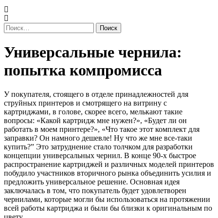
Найти:
Универсальные
Универсальные чернила:
чернила:
попытка компромисса
попытка
У покупателя, стоящего в отделе принадлежностей для
компромисса
струйных принтеров и смотрящего на витрину с
картриджами, в голове, скорее всего, мелькают такие
вопросы: «Какой картридж мне нужен?», «Будет ли он
работать в моем принтере?», «Что такое этот комплект для
заправки? Он намного дешевле! Ну что же мне все-таки
купить?” Это затруднение стало толчком для разработки
концепции универсальных чернил. В конце 90-х быстрое
распространение картриджей и различных моделей принтеров
побудило участников вторичного рынка объединить усилия и
предложить универсальное решение. Основная идея
заключалась в том, что покупатель будет удовлетворен
чернилами, которые могли бы использоваться на протяжении
всей работы картриджа и были бы близки к оригинальным по
цвету.