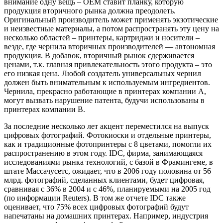
внимание одну вещь – OEM ставит планку, которую
продукция вторичного рынка должна преодолеть.
Оригинальный производитель может применять экзотические
и неизвестные материалы, а потом распространять эту цену на
несколько областей – принтеры, картриджи и носители –
везде, где чернила вторичных производителей — автономная
продукция. В добавок, вторичный рынок сдерживается
ценами, т.к. главная привлекательность этого продукта – это
его низкая цена. Любой создатель универсальных чернил
должен быть внимательным к используемым ингредиентов.
Чернила, прекрасно работающие в принтерах компании А,
могут вызвать нарушение патента, будучи использованы в
принтерах компании B.
За последние несколько лет акцент переместился на выпуск
цифровых фотографий. Фотокиоски и отдельные принтеры,
как и традиционные фотопринтеры с 8 цветами, помогли их
распространению в этом году. IDC, фирма, занимающаяся
исследованиями рынка технологий, с базой в Фрамингеме, в
штате Массачусетс, ожидает, что в 2006 году половина от 56
млрд. фотографий, сделанных клиентами, будет цифровая,
сравнивая с 36% в 2004 и с 46%, планируемыми на 2005 год
(по информации Reuters). В том же отчете IDC также
оценивает, что 75% всех цифровых фотографий будут
напечатаны на домашних принтерах. Например, индустрия