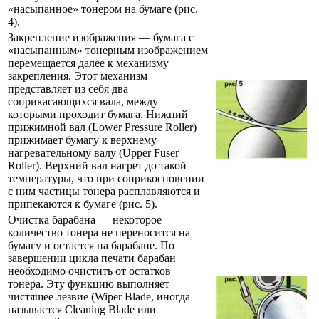
«насыпанное» тонером на бумаге (рис.
4).
Закрепление изображения — бумага с
«насыпанным» тонерным изображением
перемещается далее к механизму
закрепления. Этот механизм
представляет из себя два
соприкасающихся вала, между
которыми проходит бумага. Нижний
прижимной вал (Lower Pressure Roller)
прижимает бумагу к верхнему
нагревательному валу (Upper Fuser
Roller). Верхний вал нагрет до такой
температуры, что при соприкосновении
с ним частицы тонера расплавляются и
припекаются к бумаге (рис. 5).
Очистка барабана — некоторое
количество тонера не переносится на
бумагу и остается на барабане. По
завершении цикла печати барабан
необходимо очистить от остатков
тонера. Эту функцию выполняет
чистящее лезвие (Wiper Blade, иногда
называется Cleaning Blade или