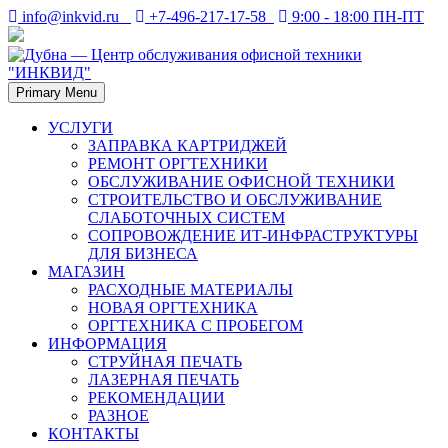
Skip
info@inkvid.ru
+7-496-217-17-58
9:00 - 18:00 ПН-ПТ
to
content
Primary Menu
Дубна. Восстановление и заправка лазерных картриджей в
Дубна — Центр
Дубне. Ремонт оргтехники — принтеров, копиров (ксероксов),
УСЛУГИ
факсов, плоттеров.
ЗАПРАВКА КАРТРИДЖЕЙ
обслуживания офисной
РЕМОНТ ОРГТЕХНИКИ
ОБСЛУЖИВАНИЕ ОФИСНОЙ ТЕХНИКИ
техники "ИНКВИД"
СТРОИТЕЛЬСТВО И ОБСЛУЖИВАНИЕ
СЛАБОТОЧНЫХ СИСТЕМ
СОПРОВОЖДЕНИЕ ИТ-ИНФРАСТРУКТУРЫ
ДЛЯ БИЗНЕСА
МАГАЗИН
РАСХОДНЫЕ МАТЕРИАЛЫ
НОВАЯ ОРГТЕХНИКА
ОРГТЕХНИКА С ПРОБЕГОМ
ИНФОРМАЦИЯ
СТРУЙНАЯ ПЕЧАТЬ
ЛАЗЕРНАЯ ПЕЧАТЬ
РЕКОМЕНДАЦИИ
РАЗНОЕ
КОНТАКТЫ