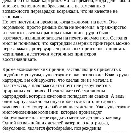
делали со старыми картриджами во времена, когда денег было
много: в основном выбрасывали, а на замечания о
возможности перезарядки возражали, что на качестве не
экономят.
Но вот наступили времена, когда экономят на всем. Это
нормально; просто раньше была не экономия, а транжирство,
и в многотысячных расходах компании трудно было
разглядеть излишние затраты на печать документов. Сегодня
многие понимают, что картриджи лазерных принтеров можно
перезаряжать, резервуары чернильных принтеров заполнять
чернилами, а ленточки матричных принтеров
восстанавливать.
Кроме экономических причин, заставляющих прибегать к
подобным услугам, существуют и экологические. Взяв в руки
картридж, вы обнаружите, что сделан он из металла и
пластмассы, а пластмасса эта почти не разрушается в
природных условиях. Представьте себе миллионы
картриджей, которые ежегодно попадают на свалки. А ведь
один корпус можно эксплуатировать достаточно долго,
заменяя в нем тонер и сработавшиеся детали. Уже существуют
многочисленные компании, которые производят
оборудование для перезарядки, сменные детали, упаковку.
Одной из важнейших деталей лазерного картриджа,
безусловно, является фотобарабан, повреждения