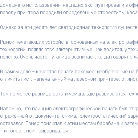
домашнего использования, нещадно эксплуатировали в офис
поводу принтера породили определённые стереотипы, касаю
Однако за эти десять лет светодиодная технология существ
Рынок печатающих устройств, основанных на электрографи
технологии, появляются альтернативные. Как водится, у тех 
нелегко. Очень часто путаница возникает, когда говорят о 
В самом деле – качество печати похожее, изображение на б
отличить лист, напечатанный на лазерном принтере, от лис
Тем не менее разница есть, и чем дальше развиваются техн
Напомню, что принцип электрографической печати был откр
отражённый от документа, снимал электростатический заряд
оставался. Тонер прилипал к этим местам барабана и зате
– и тонер к ней приваривался.